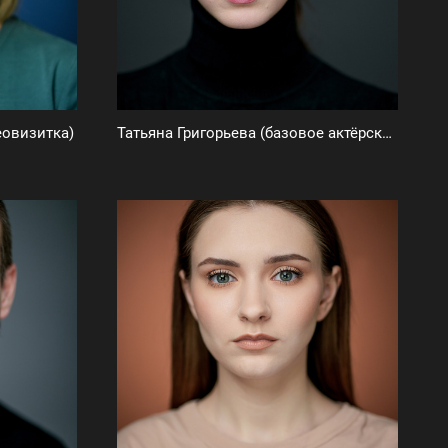
еовизитка)
Татьяна Григорьева (базовое актёрское портфолио)