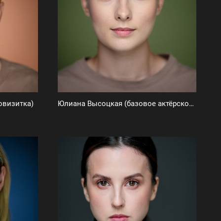
овизитка)
Юлиана Высоцкая (базовое актёрское портфолио)