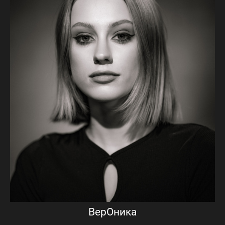
ВерОника