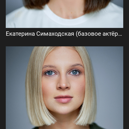
Екатерина Симаходская (базовое актёрское портфолио)