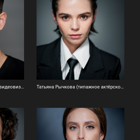
Владимир Фисенко (фото и видеовизитка)
Татьяна Рычкова (типажное актёрское портфолио)