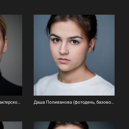
Елена Бердышева (базовое актерское портфолио)
Даша Поливанова (фотодень, базовое актёрское портфолио)