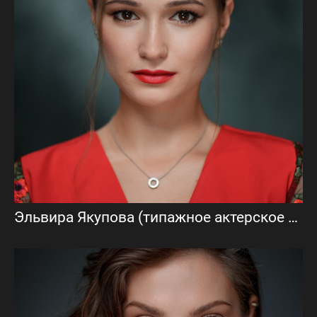
Эльвира Якупова (типажное актерское портфолио)