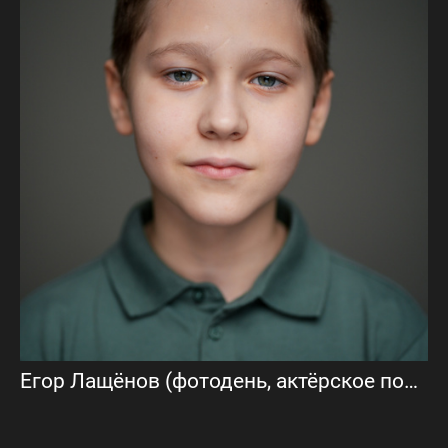
Егор Лащёнов (фотодень, актёрское портфолио)