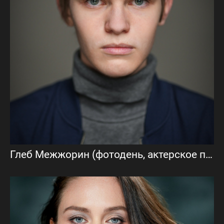
Глеб Межжорин (фотодень, актерское портфолио)