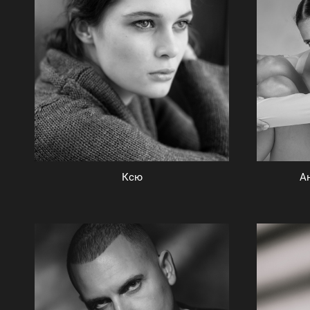
Ксю
А