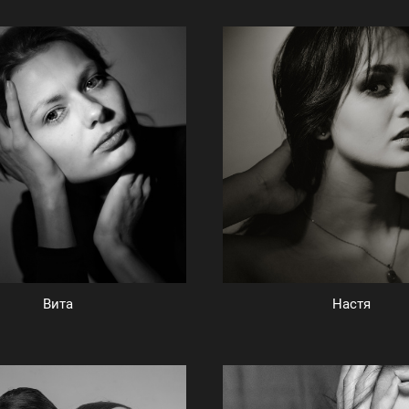
Вита
Настя