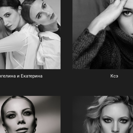
нгелина и Екатерина
Ксэ