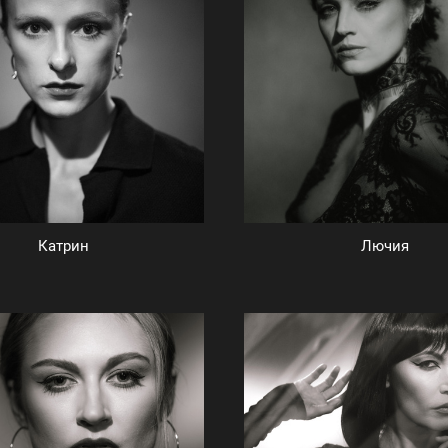
Катрин
Лючия