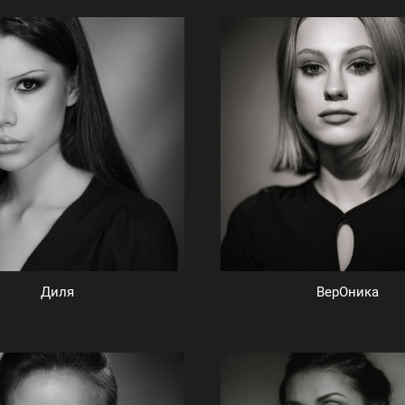
Диля
ВерОника