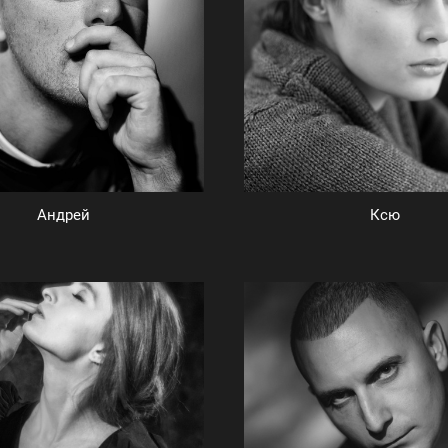
Андрей
Ксю