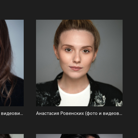
Екатерина Беседина (фото и видеовизитка)
Анастасия Ровенских (фото и видеовизитки)