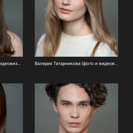
Настя Дробышева (фото и видеовизитка)
Валерия Татарникова (фото и видеовизитка)