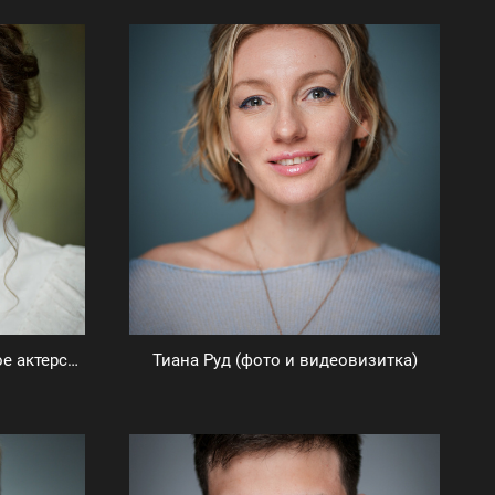
Виктория Крылова (типажное актерское портфолио)
Тиана Руд (фото и видеовизитка)