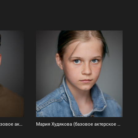
Эммануил Богославский (базовое актерское портфолио)
Мария Худякова (базовое актерское портфолио)