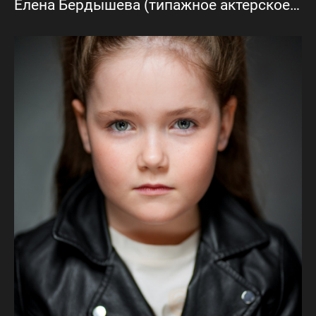
Елена Бердышева (типажное актерское портфолио)