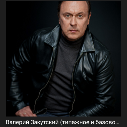
Валерий Закутский (типажное и базовое портфолио и видеовизитка)