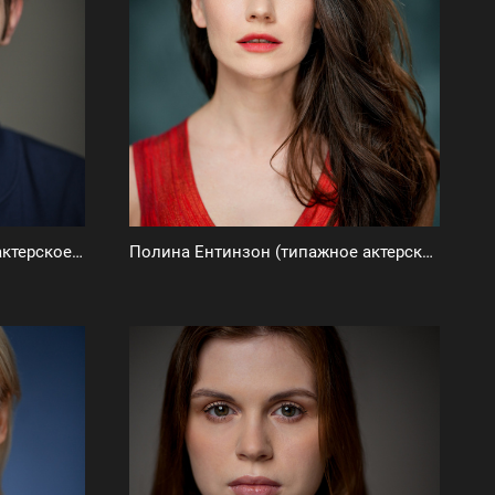
Глеб Межжорин (фотодень, актерское портфолио)
Полина Ентинзон (типажное актерское портфолио)