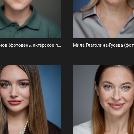
Егор Лащёнов (фотодень, актёрское портфолио)