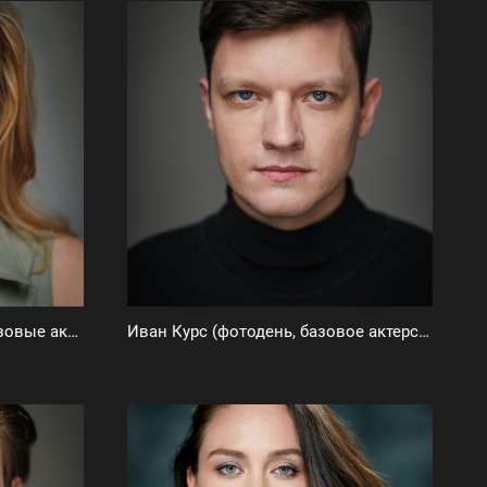
Дарья Рослав (фотодень, базовые актерские фото)
Иван Курс (фотодень, базовое актерское портфолио)