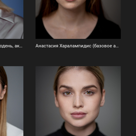
Мила Глаголина-Гусева (фотодень, актёрское портфолио)
Анастасия Харалампидис (базовое актерское портфолио)