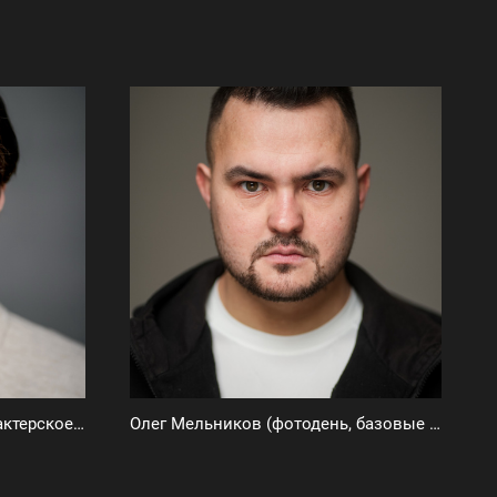
Всеволод Волнов (базовое актерское портфолио)
Олег Мельников (фотодень, базовые актерские фото)