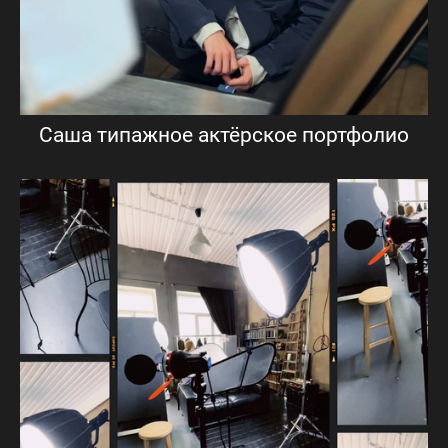
Саша типажное актёрское портфолио