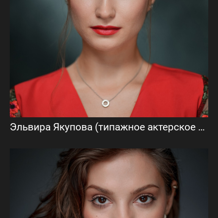
Эльвира Якупова (типажное актерское портфолио)