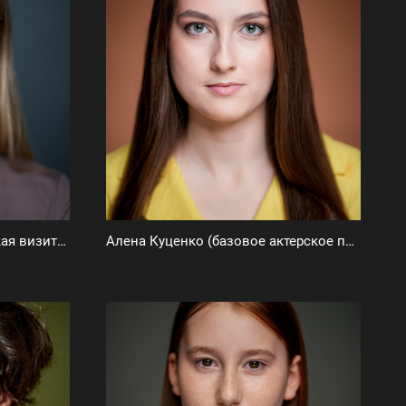
Екатерина Клыкова (актерская визитка)
Алена Куценко (базовое актерское портфолио)