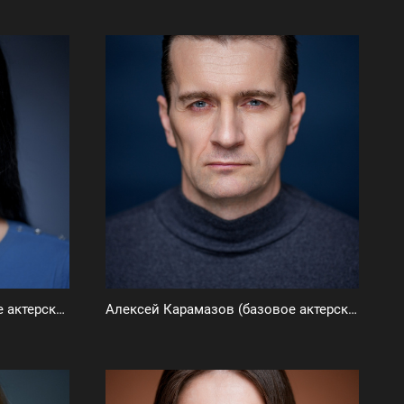
Аделина Коптейчук (базовое актерское портфолио)
Алексей Карамазов (базовое актерское портфолио)