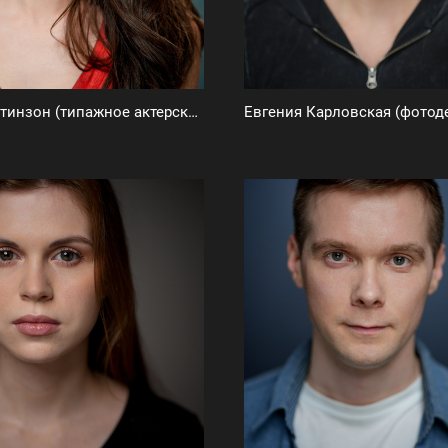
Полина Ентинзон (типажное актерское портфолио)