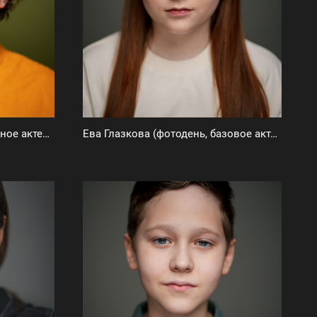
Владислав Грабарчук (типажное актерское портфолио)
Ева Глазкова (фотодень, базовое актерское портфолио)