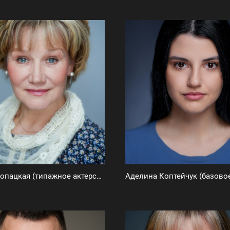
Ирина Конопацкая (типажное актерское портфолио)