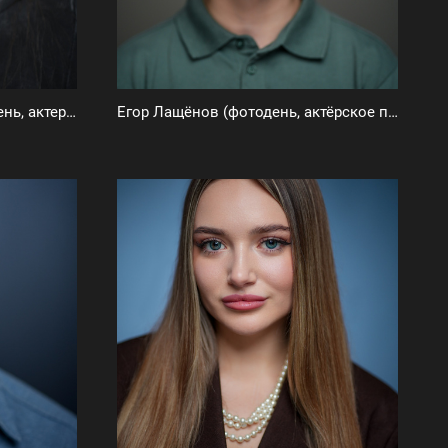
Евгения Карловская (фотодень, актерское портфолио)
Егор Лащёнов (фотодень, актёрское портфолио)