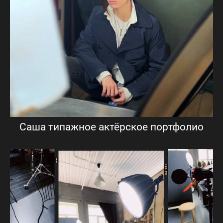
Саша типажное актёрское портфолио