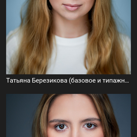
Татьяна Березикова (базовое и типажное актёрское портфолио)