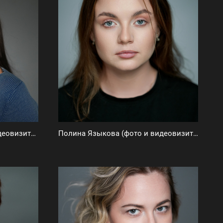
Диля Кусаинова (фото и видеовизитка)
Полина Языкова (фото и видеовизитка)