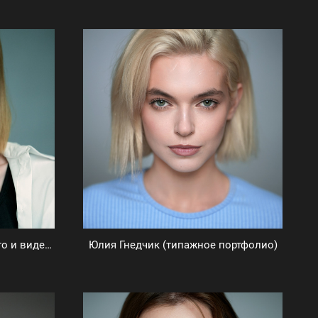
Вероника Шелеметьева (фото и видеовизитка)
Юлия Гнедчик (типажное портфолио)