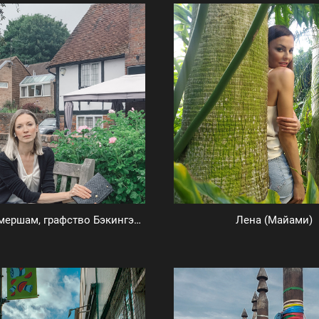
Наташа (Амершам, графство Бэкингэмпшир)
Лена (Майами)