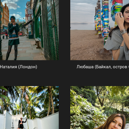
Наталия (Лондон)
Любаша (Байкал, остров 