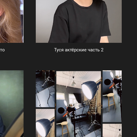
то
Туся актёрские часть 2