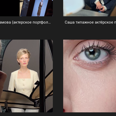
Тамара Адамова (актерское портфолио)
Саша типажное актёрское 