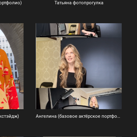
ортфолио)
Татьяна фотопрогулка
кстэйдж)
Ангелина (базовое актёрское портфолио)