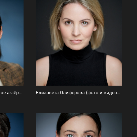
Наталья Дружинина (типажное актёрское портфолио)
Елизавета Олиферова (фото и видеовизитка)