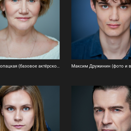
Ирина Конопацкая (базовое актёрское портфолио)