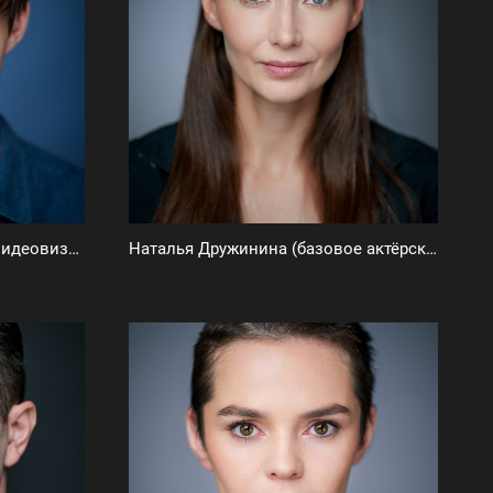
Максим Дружинин (фото и видеовизитка)
Наталья Дружинина (базовое актёрское портфолио)