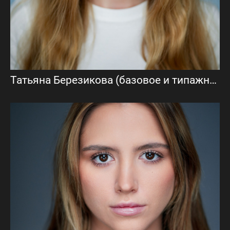
Татьяна Березикова (базовое и типажное актёрское портфолио)