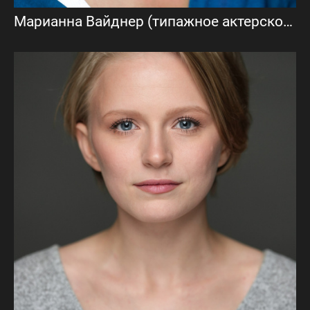
Марианна Вайднер (типажное актерское портфолио)